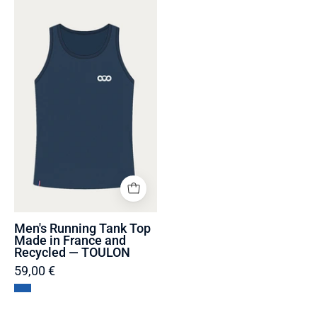
Men's
Running
Tank
Top
Made
in
France
and
Recycled
—
TOULON
Men's Running Tank Top
Made in France and
Recycled — TOULON
59,00 €