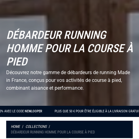
DÉBARDEUR RUNNING
HOMME POUR LA COURSE À
PIED
Découvrez notre gamme de débardeurs de running Made
in France, conçus pour vos activités de course à pied,
combinant aisance et performance.
E 10% AVEC LE CODE
NEWLOOPER
PLUS QUE
50 €
POUR ÊTRE ÉLIGIBLE À LA LIVRAISON GRA
HOME
/
COLLECTIONS
/
DÉBARDEUR RUNNING HOMME POUR LA COURSE À PIED