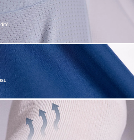
dité
eau