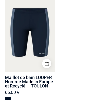
de
bain
LOOPER
Homme
Made
in
Europe
et
Recyclé
—
TOULON
Maillot de bain LOOPER
Homme Made in Europe
et Recyclé — TOULON
65,00 €